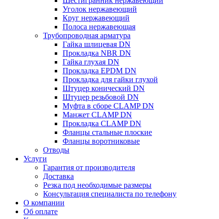
Шестигранник нержавеющий
Уголок нержавеющий
Круг нержавеющий
Полоса нержавеющая
Трубопроводная арматура
Гайка шлицевая DN
Прокладка NBR DN
Гайка глухая DN
Прокладка EPDM DN
Прокладка для гайки глухой
Штуцер конический DN
Штуцер резьбовой DN
Муфта в сборе CLAMP DN
Манжет CLAMP DN
Прокладка CLAMP DN
Фланцы стальные плоские
Фланцы воротниковые
Отводы
Услуги
Гарантия от производителя
Доставка
Резка под необходимые размеры
Консультация специалиста по телефону
О компании
Об оплате