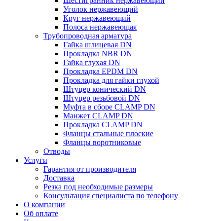
Шестигранник нержавеющий
Уголок нержавеющий
Круг нержавеющий
Полоса нержавеющая
Трубопроводная арматура
Гайка шлицевая DN
Прокладка NBR DN
Гайка глухая DN
Прокладка EPDM DN
Прокладка для гайки глухой
Штуцер конический DN
Штуцер резьбовой DN
Муфта в сборе CLAMP DN
Манжет CLAMP DN
Прокладка CLAMP DN
Фланцы стальные плоские
Фланцы воротниковые
Отводы
Услуги
Гарантия от производителя
Доставка
Резка под необходимые размеры
Консультация специалиста по телефону
О компании
Об оплате