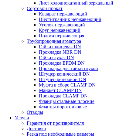
Лист холоднокатанный зеркальный
Сортовой прокат
Квадрат нержавеющий
Шестигранник нержавеющий
Уголок нержавеющий
Круг нержавеющий
Полоса нержавеющая
Трубопроводная арматура
Гайка шлицевая DN
Прокладка NBR DN
Гайка глухая DN
Прокладка EPDM DN
Прокладка для гайки глухой
Штуцер конический DN
Штуцер резьбовой DN
Муфта в сборе CLAMP DN
Манжет CLAMP DN
Прокладка CLAMP DN
Фланцы стальные плоские
Фланцы воротниковые
Отводы
Услуги
Гарантия от производителя
Доставка
Резка под необходимые размеры