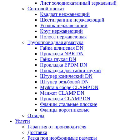
Лист холоднокатанный зеркальный
Сортовой прокат
Квадрат нержавеющий
Шестигранник нержавеющий
Уголок нержавеющий
Круг нержавеющий
Полоса нержавеющая
Трубопроводная арматура
Гайка шлицевая DN
Прокладка NBR DN
Гайка глухая DN
Прокладка EPDM DN
Прокладка для гайки глухой
Штуцер конический DN
Штуцер резьбовой DN
Муфта в сборе CLAMP DN
Манжет CLAMP DN
Прокладка CLAMP DN
Фланцы стальные плоские
Фланцы воротниковые
Отводы
Услуги
Гарантия от производителя
Доставка
Резка под необходимые размеры