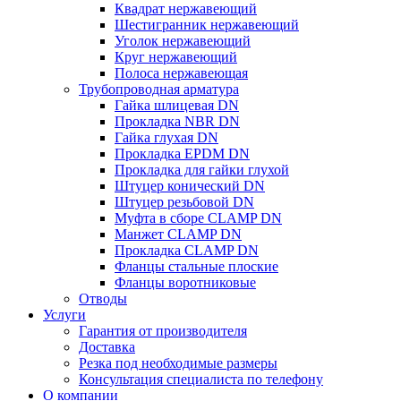
Квадрат нержавеющий
Шестигранник нержавеющий
Уголок нержавеющий
Круг нержавеющий
Полоса нержавеющая
Трубопроводная арматура
Гайка шлицевая DN
Прокладка NBR DN
Гайка глухая DN
Прокладка EPDM DN
Прокладка для гайки глухой
Штуцер конический DN
Штуцер резьбовой DN
Муфта в сборе CLAMP DN
Манжет CLAMP DN
Прокладка CLAMP DN
Фланцы стальные плоские
Фланцы воротниковые
Отводы
Услуги
Гарантия от производителя
Доставка
Резка под необходимые размеры
Консультация специалиста по телефону
О компании