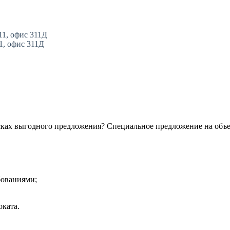
11, офис 311Д
11, офис 311Д
сках выгодного предложения? Специальное предложение на объ
бованиями;
ката.