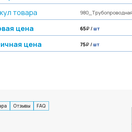
кул товара
980_Трубопроводная
вая цена
65
₽ /
шт
ичная цена
75
₽ /
шт
ара
Отзывы
FAQ