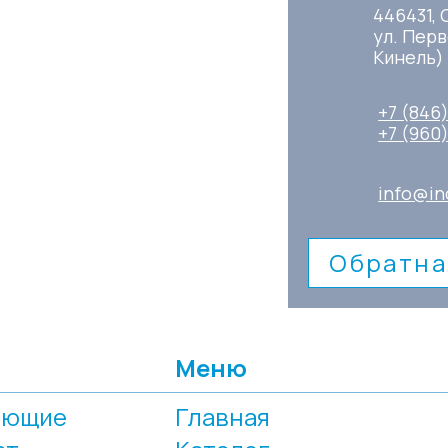
446431, 
ул. Перв
Кинель)
+7 (846
+7 (960
info@in
Обратна
Меню
еющие
Главная