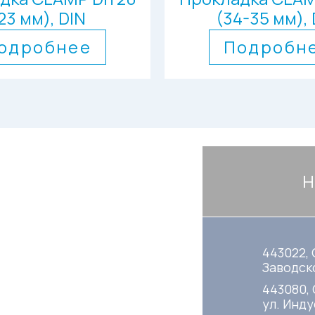
23 мм), DIN
(34-35 мм), 
одробнее
Подробн
Н
443022, 
Заводско
443080,
ул. Инду