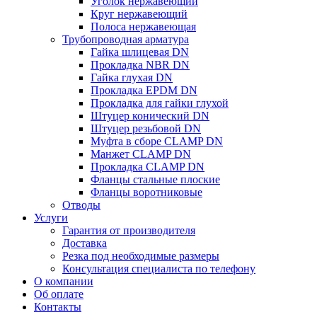
Уголок нержавеющий
Круг нержавеющий
Полоса нержавеющая
Трубопроводная арматура
Гайка шлицевая DN
Прокладка NBR DN
Гайка глухая DN
Прокладка EPDM DN
Прокладка для гайки глухой
Штуцер конический DN
Штуцер резьбовой DN
Муфта в сборе CLAMP DN
Манжет CLAMP DN
Прокладка CLAMP DN
Фланцы стальные плоские
Фланцы воротниковые
Отводы
Услуги
Гарантия от производителя
Доставка
Резка под необходимые размеры
Консультация специалиста по телефону
О компании
Об оплате
Контакты