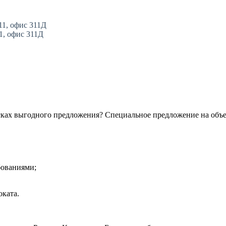
11, офис 311Д
11, офис 311Д
сках выгодного предложения? Специальное предложение на объ
бованиями;
ката.