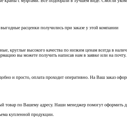
 краны с муфтами. Все подобрали в лучшем виде. Смогли укомп
е выгодные расценки получились при заказе у этой компании
ные, круглые высокого качества по низким ценам всегда в нал
ормацию вы можете получить написав нам в заявке или на почту.
бно и просто, оплата проходит оперативно. На Ваш заказ оформ
ый товар по Вашему адресу. Наши менеджер помогут оформить до
объема купленной продукции.