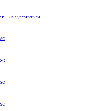
AISI 304 с уплотнением
ISO
ISO
ISO
ISO