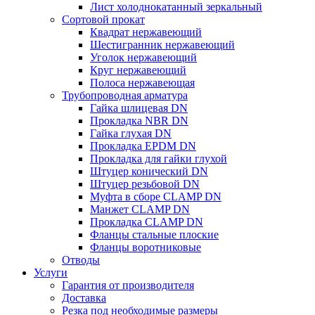
Лист холоднокатанный зеркальный
Сортовой прокат
Квадрат нержавеющий
Шестигранник нержавеющий
Уголок нержавеющий
Круг нержавеющий
Полоса нержавеющая
Трубопроводная арматура
Гайка шлицевая DN
Прокладка NBR DN
Гайка глухая DN
Прокладка EPDM DN
Прокладка для гайки глухой
Штуцер конический DN
Штуцер резьбовой DN
Муфта в сборе CLAMP DN
Манжет CLAMP DN
Прокладка CLAMP DN
Фланцы стальные плоские
Фланцы воротниковые
Отводы
Услуги
Гарантия от производителя
Доставка
Резка под необходимые размеры