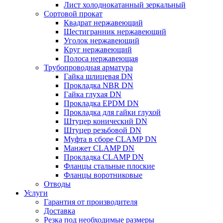
Лист холоднокатанный зеркальный
Сортовой прокат
Квадрат нержавеющий
Шестигранник нержавеющий
Уголок нержавеющий
Круг нержавеющий
Полоса нержавеющая
Трубопроводная арматура
Гайка шлицевая DN
Прокладка NBR DN
Гайка глухая DN
Прокладка EPDM DN
Прокладка для гайки глухой
Штуцер конический DN
Штуцер резьбовой DN
Муфта в сборе CLAMP DN
Манжет CLAMP DN
Прокладка CLAMP DN
Фланцы стальные плоские
Фланцы воротниковые
Отводы
Услуги
Гарантия от производителя
Доставка
Резка под необходимые размеры