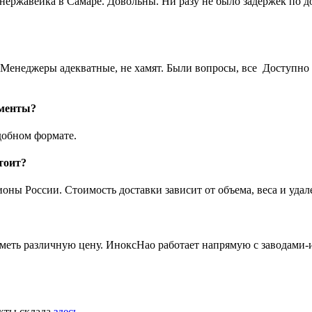
 нержавейка в Самаре. Довольны. Ни разу не было задержек по 
Менеджеры адекватные, не хамят. Были вопросы, все Доступно 
ументы?
добном формате.
тоит?
ны России. Стоимость доставки зависит от объема, веса и удал
иметь различную цену. ИноксНао работает напрямую с заводами-
акты склада
здесь
.