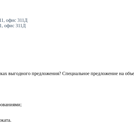
11, офис 311Д
11, офис 311Д
сках выгодного предложения? Специальное предложение на объ
бованиями;
ката.