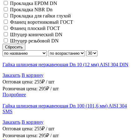
Прокладка EPDM DN
Прокладка NBR Dn
Прокладка для гайки глухой
Фланец воротниковый ГОСТ
Фланец плоский ГОСТ
Штуцер конический DN
Штуцер резьбовой DN
Сбросить
Гайка шлицевая нержавеющая Dn 10 (12 мм) AISI 304 DIN
Заказать
В корзину
Оптовая цена:
255
₽ /
шт
Розничная цена:
295
₽ /
шт
Подробнее
Гайка шлицевая нержавеющая Dn 100 (101,6 мм) AISI 304
SMS
Заказать
В корзину
Оптовая цена:
255
₽ /
шт
Розничная цена:
295
₽ /
шт