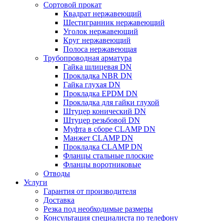
Сортовой прокат
Квадрат нержавеющий
Шестигранник нержавеющий
Уголок нержавеющий
Круг нержавеющий
Полоса нержавеющая
Трубопроводная арматура
Гайка шлицевая DN
Прокладка NBR DN
Гайка глухая DN
Прокладка EPDM DN
Прокладка для гайки глухой
Штуцер конический DN
Штуцер резьбовой DN
Муфта в сборе CLAMP DN
Манжет CLAMP DN
Прокладка CLAMP DN
Фланцы стальные плоские
Фланцы воротниковые
Отводы
Услуги
Гарантия от производителя
Доставка
Резка под необходимые размеры
Консультация специалиста по телефону