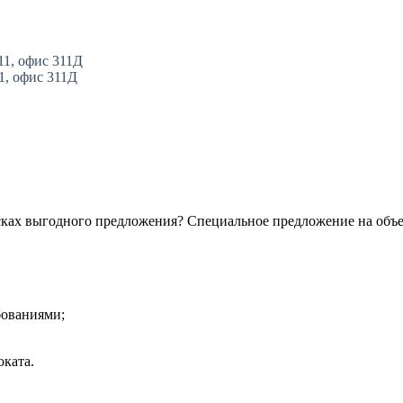
11, офис 311Д
11, офис 311Д
сках выгодного предложения? Специальное предложение на объ
бованиями;
ката.