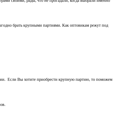
ерами своими, рады, что не прогадали, когда выбрали именно
выгодно брать крупными партиями. Как оптовикам режут под
ичии. Если Вы хотите приобрести крупную партию, то поможем
ов.