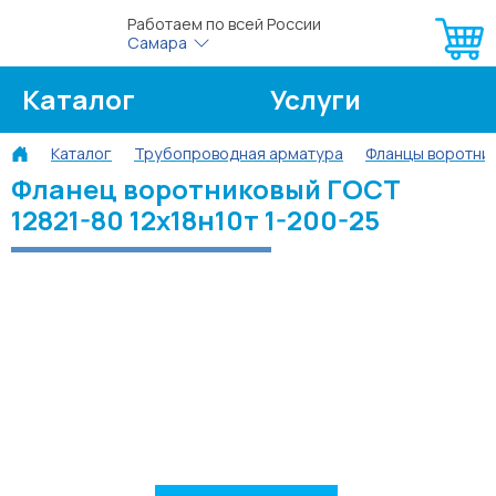
Работаем по всей России
Самара
Каталог
Услуги
Каталог
Трубопроводная арматура
Фланцы воротни
О компании
Об оплате
Фланец воротниковый ГОСТ
12821-80 12х18н10т 1-200-25
Блог
Контакты