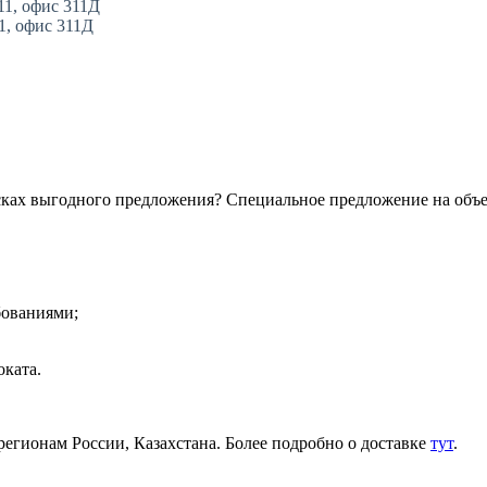
11, офис 311Д
11, офис 311Д
сках выгодного предложения? Специальное предложение на объ
бованиями;
ката.
регионам России, Казахстана. Более подробно о доставке
тут
.