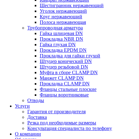
Шестигранник нержавеющий
Уголок нержавеющий
Круг нержавеющий
Полоса нержавеющая
Трубопроводная арматура
Гайка шлицевая DN
Прокладка NBR DN
Гайка глухая DN
Прокладка EPDM DN
Прокладка для гайки глухой
Штуцер конический DN
Штуцер резьбовой DN
Муфта в сборе CLAMP DN
Манжет CLAMP DN
Прокладка CLAMP DN
Фланцы стальные плоские
Фланцы воротниковые
Отводы
Услуги
Гарантия от производителя
Доставка
Резка под необходимые размеры
Консультация специалиста по телефону
О компании