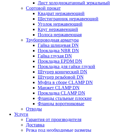
Лист холоднокатанный зеркальный
Сортовой прокат
Квадрат нержавеющий
Шестигранник нержавеющий
Уголок нержавеющий
Круг нержавеющий
Полоса нержавеющая
Трубопроводная арматура
Гайка шлицевая DN
Прокладка NBR DN
Гайка глухая DN
Прокладка EPDM DN
Прокладка для гайки глухой
Штуцер конический DN
Штуцер резьбовой DN
Муфта в сборе CLAMP DN
Манжет CLAMP DN
Прокладка CLAMP DN
Фланцы стальные плоские
Фланцы воротниковые
Отводы
Услуги
Гарантия от производителя
Доставка
Резка под необходимые размеры