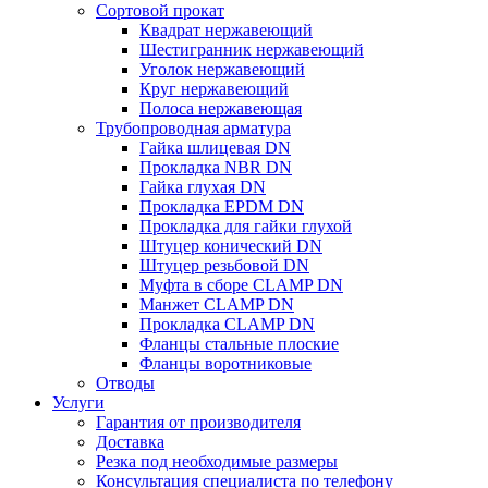
Сортовой прокат
Квадрат нержавеющий
Шестигранник нержавеющий
Уголок нержавеющий
Круг нержавеющий
Полоса нержавеющая
Трубопроводная арматура
Гайка шлицевая DN
Прокладка NBR DN
Гайка глухая DN
Прокладка EPDM DN
Прокладка для гайки глухой
Штуцер конический DN
Штуцер резьбовой DN
Муфта в сборе CLAMP DN
Манжет CLAMP DN
Прокладка CLAMP DN
Фланцы стальные плоские
Фланцы воротниковые
Отводы
Услуги
Гарантия от производителя
Доставка
Резка под необходимые размеры
Консультация специалиста по телефону