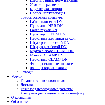
Шестигранник нержавеющий
Уголок нержавеющий
Круг нержавеющий
Полоса нержавеющая
Трубопроводная арматура
Гайка шлицевая DN
Прокладка NBR DN
Гайка глухая DN
Прокладка EPDM DN
Прокладка для гайки глухой
Штуцер конический DN
Штуцер резьбовой DN
Муфта в сборе CLAMP DN
Манжет CLAMP DN
Прокладка CLAMP DN
Фланцы стальные плоские
Фланцы воротниковые
Отводы
Услуги
Гарантия от производителя
Доставка
Резка под необходимые размеры
Консультация специалиста по телефону
О компании
Об оплате