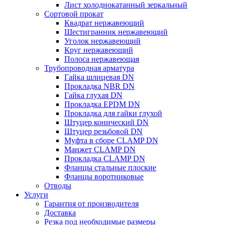
Лист холоднокатанный зеркальный
Сортовой прокат
Квадрат нержавеющий
Шестигранник нержавеющий
Уголок нержавеющий
Круг нержавеющий
Полоса нержавеющая
Трубопроводная арматура
Гайка шлицевая DN
Прокладка NBR DN
Гайка глухая DN
Прокладка EPDM DN
Прокладка для гайки глухой
Штуцер конический DN
Штуцер резьбовой DN
Муфта в сборе CLAMP DN
Манжет CLAMP DN
Прокладка CLAMP DN
Фланцы стальные плоские
Фланцы воротниковые
Отводы
Услуги
Гарантия от производителя
Доставка
Резка под необходимые размеры