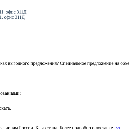
11, офис 311Д
11, офис 311Д
сках выгодного предложения? Специальное предложение на объ
бованиями;
ката.
регионам России, Казахстана. Более подробно о доставке
тут
.