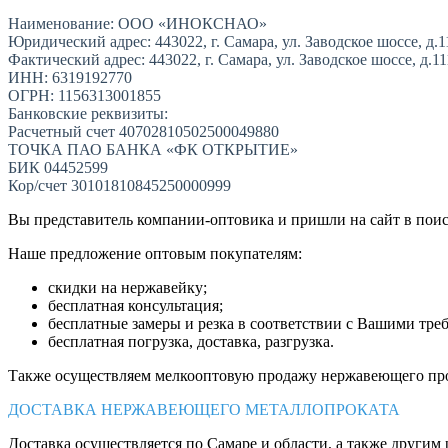
Наименование: ООО «ИНОКСНАО»
Юридический адрес: 443022, г. Самара, ул. Заводское шоссе, д.1
Фактический адрес: 443022, г. Самара, ул. Заводское шоссе, д.1
ИНН: 6319192770
ОГРН: 1156313001855
Банковские реквизиты:
Расчетный счет 40702810502500049880
ТОЧКА ПАО БАНКА «ФК ОТКРЫТИЕ»
БИК 04452599
Кор/счет 30101810845250000999
Вы представитель компании-оптовика и пришли на сайт в пои
Наше предложение оптовым покупателям:
скидки на нержавейку;
бесплатная консультация;
бесплатные замеры и резка в соответствии с Вашими тре
бесплатная погрузка, доставка, разгрузка.
Также осуществляем мелкооптовую продажу нержавеющего про
ДОСТАВКА НЕРЖАВЕЮЩЕГО МЕТАЛЛОПРОКАТА
Доставка осуществляется по Самаре и области, а также другим 