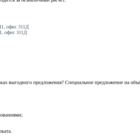
11, офис 311Д
11, офис 311Д
сках выгодного предложения? Специальное предложение на объ
бованиями;
ката.