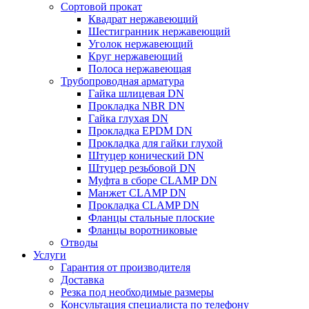
Сортовой прокат
Квадрат нержавеющий
Шестигранник нержавеющий
Уголок нержавеющий
Круг нержавеющий
Полоса нержавеющая
Трубопроводная арматура
Гайка шлицевая DN
Прокладка NBR DN
Гайка глухая DN
Прокладка EPDM DN
Прокладка для гайки глухой
Штуцер конический DN
Штуцер резьбовой DN
Муфта в сборе CLAMP DN
Манжет CLAMP DN
Прокладка CLAMP DN
Фланцы стальные плоские
Фланцы воротниковые
Отводы
Услуги
Гарантия от производителя
Доставка
Резка под необходимые размеры
Консультация специалиста по телефону