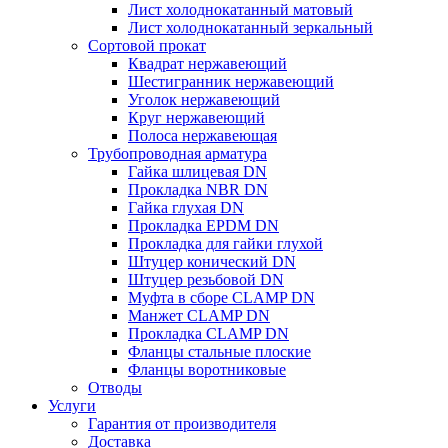
Лист холоднокатанный матовый
Лист холоднокатанный зеркальный
Сортовой прокат
Квадрат нержавеющий
Шестигранник нержавеющий
Уголок нержавеющий
Круг нержавеющий
Полоса нержавеющая
Трубопроводная арматура
Гайка шлицевая DN
Прокладка NBR DN
Гайка глухая DN
Прокладка EPDM DN
Прокладка для гайки глухой
Штуцер конический DN
Штуцер резьбовой DN
Муфта в сборе CLAMP DN
Манжет CLAMP DN
Прокладка CLAMP DN
Фланцы стальные плоские
Фланцы воротниковые
Отводы
Услуги
Гарантия от производителя
Доставка