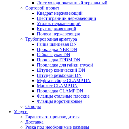
Лист холоднокатанный зеркальный
Сортовой прокат
Квадрат нержавеющий
Шестигранник нержавеющий
Уголок нержавеющий
Круг нержавеющий
Полоса нержавеющая
Трубопроводная арматура
Гайка шлицевая DN
Прокладка NBR DN
Гайка глухая DN
Прокладка EPDM DN
Прокладка для гайки глухой
Штуцер конический DN
Штуцер резьбовой DN
Муфта в сборе CLAMP DN
Манжет CLAMP DN
Прокладка CLAMP DN
Фланцы стальные плоские
Фланцы воротниковые
Отводы
Услуги
Гарантия от производителя
Доставка
Резка под необходимые размеры