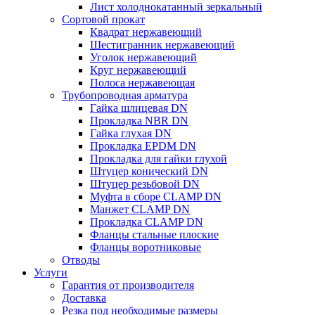
Лист холоднокатанный зеркальный
Сортовой прокат
Квадрат нержавеющий
Шестигранник нержавеющий
Уголок нержавеющий
Круг нержавеющий
Полоса нержавеющая
Трубопроводная арматура
Гайка шлицевая DN
Прокладка NBR DN
Гайка глухая DN
Прокладка EPDM DN
Прокладка для гайки глухой
Штуцер конический DN
Штуцер резьбовой DN
Муфта в сборе CLAMP DN
Манжет CLAMP DN
Прокладка CLAMP DN
Фланцы стальные плоские
Фланцы воротниковые
Отводы
Услуги
Гарантия от производителя
Доставка
Резка под необходимые размеры