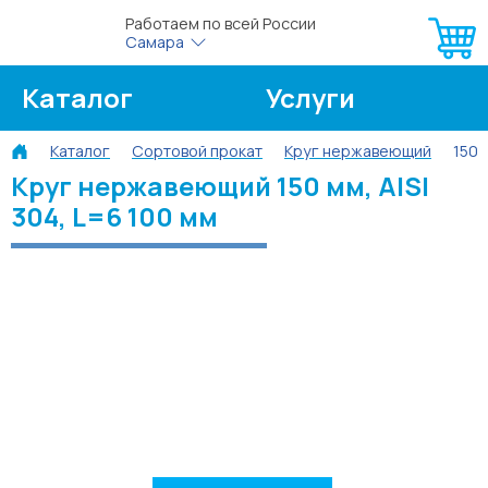
Работаем по всей России
Самара
Каталог
Услуги
Каталог
Сортовой прокат
Круг нержавеющий
150 
О компании
Об оплате
Круг нержавеющий 150 мм, AISI
304, L=6 100 мм
Блог
Контакты