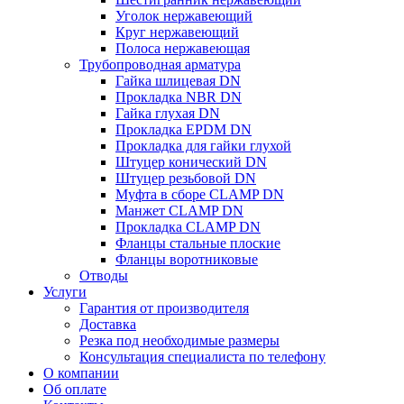
Уголок нержавеющий
Круг нержавеющий
Полоса нержавеющая
Трубопроводная арматура
Гайка шлицевая DN
Прокладка NBR DN
Гайка глухая DN
Прокладка EPDM DN
Прокладка для гайки глухой
Штуцер конический DN
Штуцер резьбовой DN
Муфта в сборе CLAMP DN
Манжет CLAMP DN
Прокладка CLAMP DN
Фланцы стальные плоские
Фланцы воротниковые
Отводы
Услуги
Гарантия от производителя
Доставка
Резка под необходимые размеры
Консультация специалиста по телефону
О компании
Об оплате