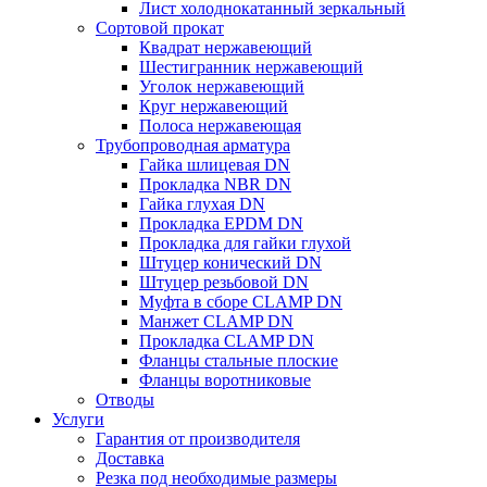
Лист холоднокатанный зеркальный
Сортовой прокат
Квадрат нержавеющий
Шестигранник нержавеющий
Уголок нержавеющий
Круг нержавеющий
Полоса нержавеющая
Трубопроводная арматура
Гайка шлицевая DN
Прокладка NBR DN
Гайка глухая DN
Прокладка EPDM DN
Прокладка для гайки глухой
Штуцер конический DN
Штуцер резьбовой DN
Муфта в сборе CLAMP DN
Манжет CLAMP DN
Прокладка CLAMP DN
Фланцы стальные плоские
Фланцы воротниковые
Отводы
Услуги
Гарантия от производителя
Доставка
Резка под необходимые размеры