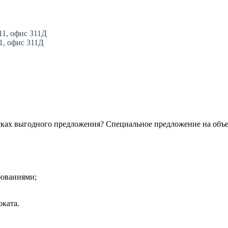
11, офис 311Д
11, офис 311Д
сках выгодного предложения? Специальное предложение на объ
бованиями;
ката.