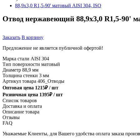
88,9х3,0 R1,5-90' матовый AISI 304, ISO
Отвод нержавеющий 88,9х3,0 R1,5-90' м
Заказать
В корзину
Предложение не является публичной офертой!
Марка стали
AISI 304
Тип поверхности
матовый
Диаметр
88,9 мм
Толщина стенки
3 мм
Артикул товара
406_Отводы
Оптовая цена
1215
₽ /
шт
Розничная цена
1395
₽ /
шт
Список товаров
Доставка и оплата
Описание товара
Отзывы
FAQ
Уважаемые Клиенты, для Вашего удобства оплата заказа произв