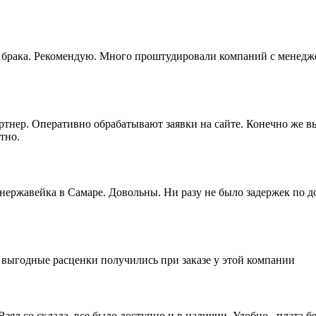
ез брака. Рекомендую. Много проштудировали компаний с менедж
артнер. Оперативно обрабатывают заявки на сайте. Конечно же 
тно.
 нержавейка в Самаре. Довольны. Ни разу не было задержек по 
е выгодные расценки получились при заказе у этой компании
ял со склада, все было доступно и в наличии. Удобно, плата бе