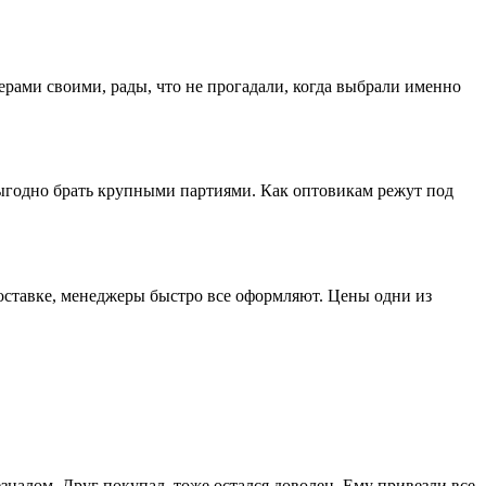
ерами своими, рады, что не прогадали, когда выбрали именно
выгодно брать крупными партиями. Как оптовикам режут под
доставке, менеджеры быстро все оформляют. Цены одни из
зналом. Друг покупал, тоже остался доволен. Ему привезли все