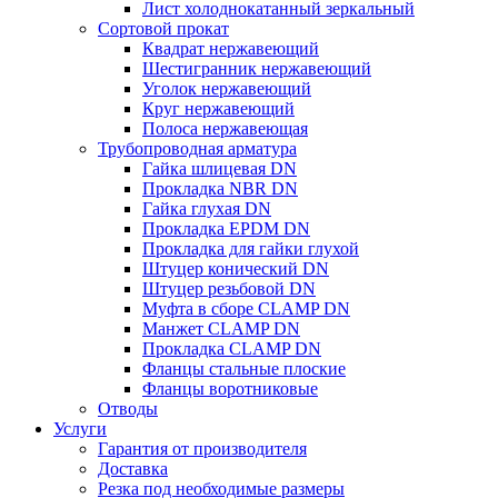
Лист холоднокатанный зеркальный
Сортовой прокат
Квадрат нержавеющий
Шестигранник нержавеющий
Уголок нержавеющий
Круг нержавеющий
Полоса нержавеющая
Трубопроводная арматура
Гайка шлицевая DN
Прокладка NBR DN
Гайка глухая DN
Прокладка EPDM DN
Прокладка для гайки глухой
Штуцер конический DN
Штуцер резьбовой DN
Муфта в сборе CLAMP DN
Манжет CLAMP DN
Прокладка CLAMP DN
Фланцы стальные плоские
Фланцы воротниковые
Отводы
Услуги
Гарантия от производителя
Доставка
Резка под необходимые размеры