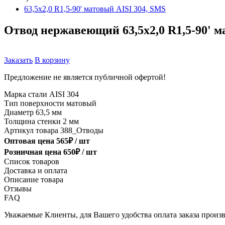
63,5х2,0 R1,5-90' матовый AISI 304, SMS
Отвод нержавеющий 63,5х2,0 R1,5-90' м
Заказать
В корзину
Предложение не является публичной офертой!
Марка стали
AISI 304
Тип поверхности
матовый
Диаметр
63,5 мм
Толщина стенки
2 мм
Артикул товара
388_Отводы
Оптовая цена
565
₽ /
шт
Розничная цена
650
₽ /
шт
Список товаров
Доставка и оплата
Описание товара
Отзывы
FAQ
Уважаемые Клиенты, для Вашего удобства оплата заказа произв