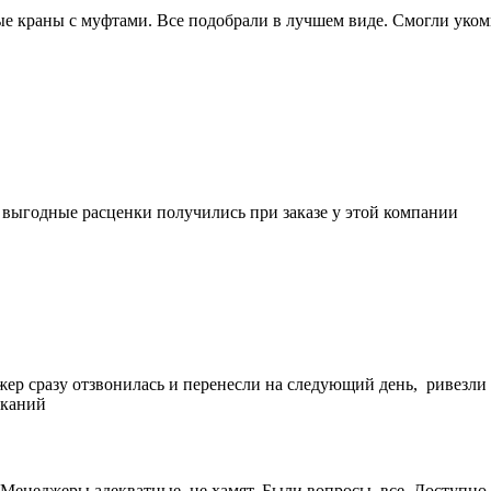
 краны с муфтами. Все подобрали в лучшем виде. Смогли укомп
е выгодные расценки получились при заказе у этой компании
жер сразу отзвонилась и перенесли на следующий день, ривезли
еканий
Менеджеры адекватные, не хамят. Были вопросы, все Доступно 