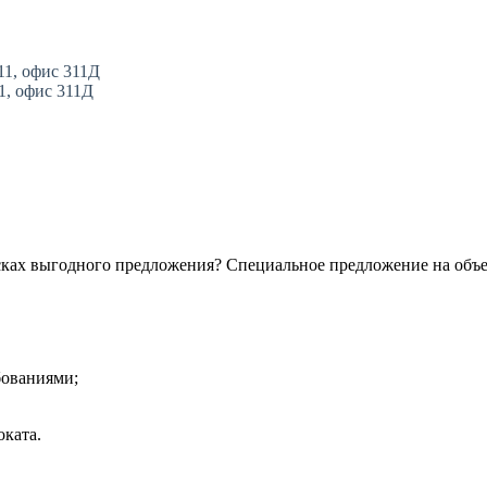
11, офис 311Д
11, офис 311Д
сках выгодного предложения? Специальное предложение на объ
бованиями;
ката.