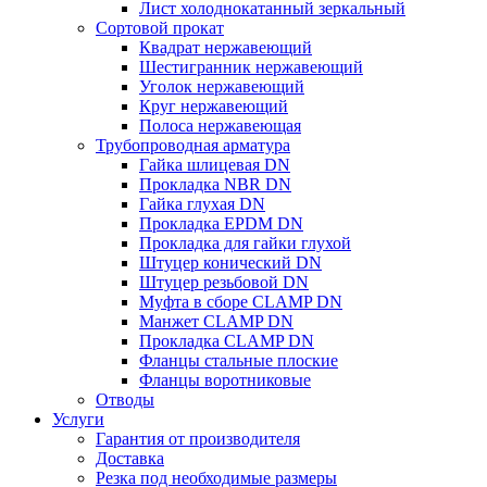
Лист холоднокатанный зеркальный
Сортовой прокат
Квадрат нержавеющий
Шестигранник нержавеющий
Уголок нержавеющий
Круг нержавеющий
Полоса нержавеющая
Трубопроводная арматура
Гайка шлицевая DN
Прокладка NBR DN
Гайка глухая DN
Прокладка EPDM DN
Прокладка для гайки глухой
Штуцер конический DN
Штуцер резьбовой DN
Муфта в сборе CLAMP DN
Манжет CLAMP DN
Прокладка CLAMP DN
Фланцы стальные плоские
Фланцы воротниковые
Отводы
Услуги
Гарантия от производителя
Доставка
Резка под необходимые размеры