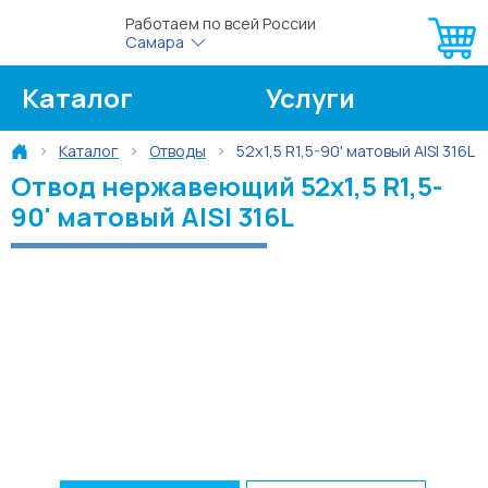
Работаем по всей России
Самара
Каталог
Услуги
Каталог
Отводы
52х1,5 R1,5-90' матовый AISI 316L
О компании
Об оплате
Отвод нержавеющий 52х1,5 R1,5-
90' матовый AISI 316L
Блог
Контакты