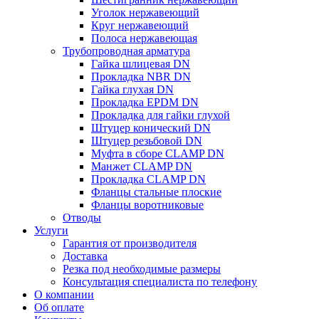
Уголок нержавеющий
Круг нержавеющий
Полоса нержавеющая
Трубопроводная арматура
Гайка шлицевая DN
Прокладка NBR DN
Гайка глухая DN
Прокладка EPDM DN
Прокладка для гайки глухой
Штуцер конический DN
Штуцер резьбовой DN
Муфта в сборе CLAMP DN
Манжет CLAMP DN
Прокладка CLAMP DN
Фланцы стальные плоские
Фланцы воротниковые
Отводы
Услуги
Гарантия от производителя
Доставка
Резка под необходимые размеры
Консультация специалиста по телефону
О компании
Об оплате