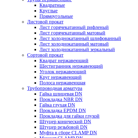
Квадратные
Круглые
Прямоугольные
Листовой прокат
Лист горячекатанный рифленый
Лист горячекатанный матовый
Лист холоднокатанный шлифованный
Лист холоднокатанный матовый
Лист холоднокатанный зеркальный
Сортовой прокат
Квадрат нержавеющий
Шестигранник нержавеющий
Уголок нержавеющий
Круг нержавеющий
Полоса нержавеющая
Трубопроводная арматура
Гайка шлицевая DN
Прокладка NBR DN
Гайка глухая DN
Прокладка EPDM DN
Прокладка для гайки глухой
Штуцер конический DN
Штуцер резьбовой DN
Муфта в сборе CLAMP DN