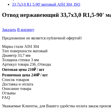
33,7х3,0 R1,5-90' матовый AISI 304, ISO
Отвод нержавеющий 33,7х3,0 R1,5-90' м
Заказать
В корзину
Предложение не является публичной офертой!
Марка стали
AISI 304
Тип поверхности
матовый
Диаметр
33,7 мм
Толщина стенки
3 мм
Артикул товара
236_Отводы
Оптовая цена
210
₽ /
шт
Розничная цена
240
₽ /
шт
Список товаров
Доставка и оплата
Описание товара
Отзывы
FAQ
Уважаемые Клиенты, для Вашего удобства оплата заказа произв