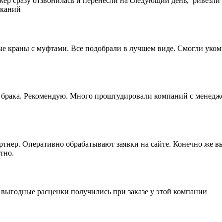
жер сразу отзвонилась и перенесли на следующий день, ривезли
еканий
 краны с муфтами. Все подобрали в лучшем виде. Смогли укомп
ез брака. Рекомендую. Много проштудировали компаний с менедж
артнер. Оперативно обрабатывают заявки на сайте. Конечно же 
тно.
е выгодные расценки получились при заказе у этой компании