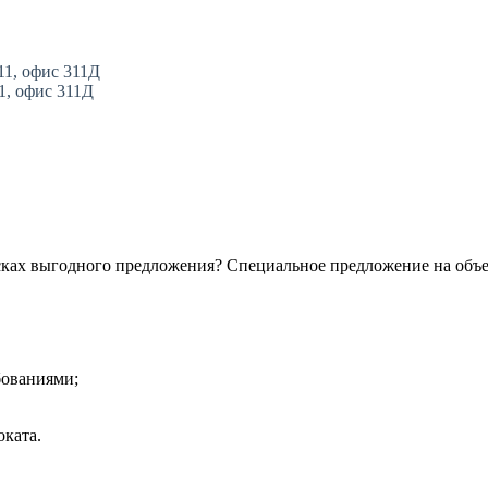
11, офис 311Д
11, офис 311Д
сках выгодного предложения? Специальное предложение на объ
бованиями;
ката.