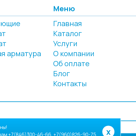
Меню
еющие
Главная
ат
Каталог
ат
Услуги
я арматура
О компании
Об оплате
Блог
Контакты
ны!
x
ам +7(846)300-46-66, +7(960)826-90-75