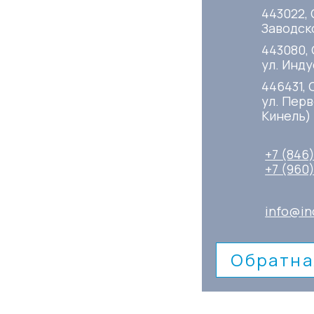
443022, 
Заводско
443080,
ул. Инду
446431, 
ул. Перв
Кинель)
+7 (846
+7 (960
info@in
Обратна