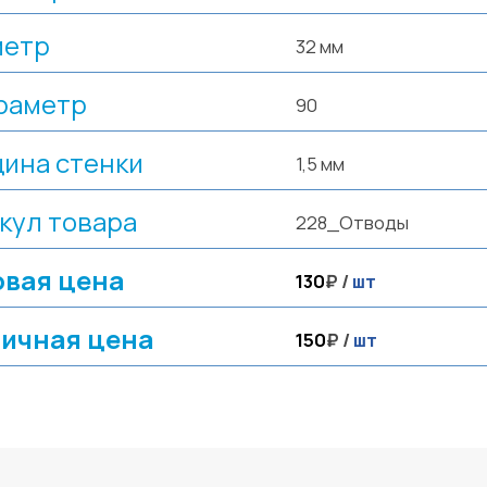
метр
32 мм
раметр
90
ина стенки
1,5 мм
кул товара
228_Отводы
вая цена
130
₽ /
шт
ичная цена
150
₽ /
шт