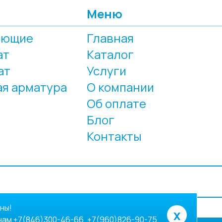
Меню
еющие
Главная
ат
Каталог
ат
Услуги
я арматура
О компании
Об оплате
Блог
Контакты
ны!
x
ам +7(846)300-46-66, +7(960)826-90-75