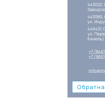
443022, 
Заводско
443080,
ул. Инду
446431, 
ул. Перв
Кинель)
+7 (846
+7 (960
info@in
Обратна