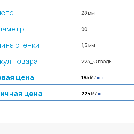
метр
28 мм
раметр
90
ина стенки
1,5 мм
кул товара
223_Отводы
вая цена
195
₽ /
шт
ичная цена
225
₽ /
шт