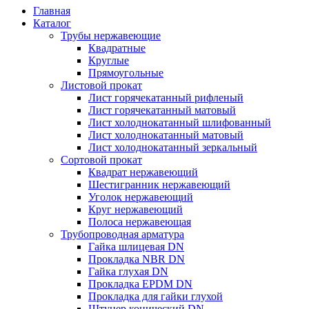
Главная
Каталог
Трубы нержавеющие
Квадратные
Круглые
Прямоугольные
Листовой прокат
Лист горячекатанный рифленый
Лист горячекатанный матовый
Лист холоднокатанный шлифованный
Лист холоднокатанный матовый
Лист холоднокатанный зеркальный
Сортовой прокат
Квадрат нержавеющий
Шестигранник нержавеющий
Уголок нержавеющий
Круг нержавеющий
Полоса нержавеющая
Трубопроводная арматура
Гайка шлицевая DN
Прокладка NBR DN
Гайка глухая DN
Прокладка EPDM DN
Прокладка для гайки глухой
Штуцер конический DN