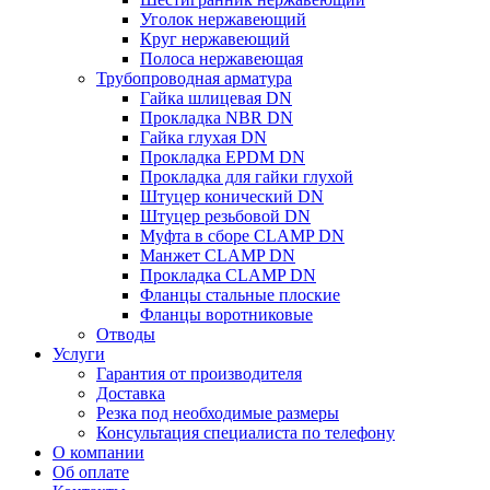
Уголок нержавеющий
Круг нержавеющий
Полоса нержавеющая
Трубопроводная арматура
Гайка шлицевая DN
Прокладка NBR DN
Гайка глухая DN
Прокладка EPDM DN
Прокладка для гайки глухой
Штуцер конический DN
Штуцер резьбовой DN
Муфта в сборе CLAMP DN
Манжет CLAMP DN
Прокладка CLAMP DN
Фланцы стальные плоские
Фланцы воротниковые
Отводы
Услуги
Гарантия от производителя
Доставка
Резка под необходимые размеры
Консультация специалиста по телефону
О компании
Об оплате