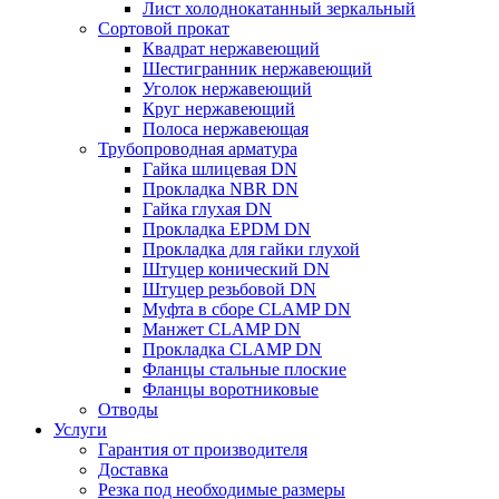
Лист холоднокатанный зеркальный
Сортовой прокат
Квадрат нержавеющий
Шестигранник нержавеющий
Уголок нержавеющий
Круг нержавеющий
Полоса нержавеющая
Трубопроводная арматура
Гайка шлицевая DN
Прокладка NBR DN
Гайка глухая DN
Прокладка EPDM DN
Прокладка для гайки глухой
Штуцер конический DN
Штуцер резьбовой DN
Муфта в сборе CLAMP DN
Манжет CLAMP DN
Прокладка CLAMP DN
Фланцы стальные плоские
Фланцы воротниковые
Отводы
Услуги
Гарантия от производителя
Доставка
Резка под необходимые размеры