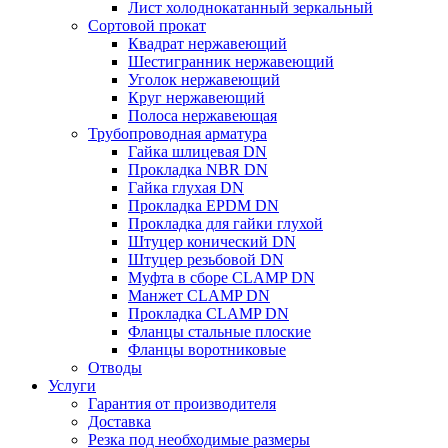
Лист холоднокатанный зеркальный
Сортовой прокат
Квадрат нержавеющий
Шестигранник нержавеющий
Уголок нержавеющий
Круг нержавеющий
Полоса нержавеющая
Трубопроводная арматура
Гайка шлицевая DN
Прокладка NBR DN
Гайка глухая DN
Прокладка EPDM DN
Прокладка для гайки глухой
Штуцер конический DN
Штуцер резьбовой DN
Муфта в сборе CLAMP DN
Манжет CLAMP DN
Прокладка CLAMP DN
Фланцы стальные плоские
Фланцы воротниковые
Отводы
Услуги
Гарантия от производителя
Доставка
Резка под необходимые размеры