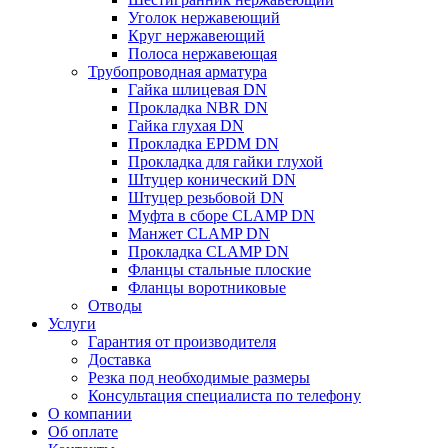
Уголок нержавеющий
Круг нержавеющий
Полоса нержавеющая
Трубопроводная арматура
Гайка шлицевая DN
Прокладка NBR DN
Гайка глухая DN
Прокладка EPDM DN
Прокладка для гайки глухой
Штуцер конический DN
Штуцер резьбовой DN
Муфта в сборе CLAMP DN
Манжет CLAMP DN
Прокладка CLAMP DN
Фланцы стальные плоские
Фланцы воротниковые
Отводы
Услуги
Гарантия от производителя
Доставка
Резка под необходимые размеры
Консультация специалиста по телефону
О компании
Об оплате