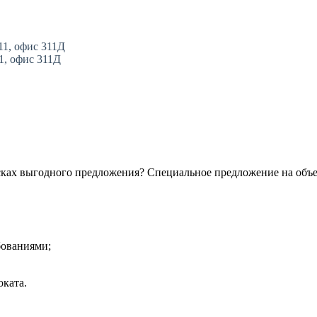
11, офис 311Д
11, офис 311Д
сках выгодного предложения? Специальное предложение на объ
бованиями;
ката.