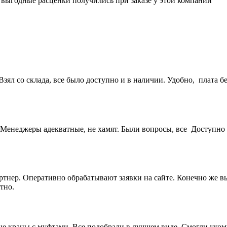
е выгодные расценки получились при заказе у этой компании
ял со склада, все было доступно и в наличии. Удобно, плата бе
Менеджеры адекватные, не хамят. Были вопросы, все Доступно 
артнер. Оперативно обрабатывают заявки на сайте. Конечно же 
тно.
 краны с муфтами. Все подобрали в лучшем виде. Смогли укомп