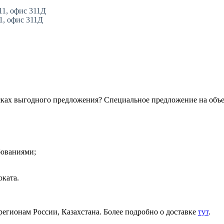
11, офис 311Д
11, офис 311Д
сках выгодного предложения? Специальное предложение на объ
бованиями;
ката.
регионам России, Казахстана. Более подробно о доставке
тут
.