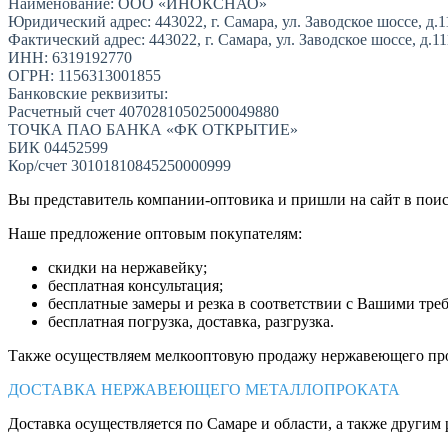
Наименование: ООО «ИНОКСНАО»
Юридический адрес: 443022, г. Самара, ул. Заводское шоссе, д.1
Фактический адрес: 443022, г. Самара, ул. Заводское шоссе, д.1
ИНН: 6319192770
ОГРН: 1156313001855
Банковские реквизиты:
Расчетный счет 40702810502500049880
ТОЧКА ПАО БАНКА «ФК ОТКРЫТИЕ»
БИК 04452599
Кор/счет 30101810845250000999
Вы представитель компании-оптовика и пришли на сайт в пои
Наше предложение оптовым покупателям:
скидки на нержавейку;
бесплатная консультация;
бесплатные замеры и резка в соответствии с Вашими тре
бесплатная погрузка, доставка, разгрузка.
Также осуществляем мелкооптовую продажу нержавеющего про
ДОСТАВКА НЕРЖАВЕЮЩЕГО МЕТАЛЛОПРОКАТА
Доставка осуществляется по Самаре и области, а также другим 