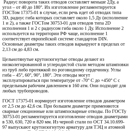
Радиус поворота таких отводов составляет меньше 2Ду, а
угол – от 40 до 180°. Их изготовление регламентируется
ГОСТом 17375-01 в случае, если речь идет об отводах типа
3D, радиус гиба которых составляет около 1,5 Ду (исполнение
1 и 2), а также ГОСТом 30753-01 для отводов типа 2D
исполнения 1 и 2 с радиусом гиба около 1 Ду. Исполнение 2
используется на территории РФ чаще, исполнение 1
соответствует европейской системе стандартов DIN.
Основные диаметры таких отводов варьируют в пределах от
2,13 см до 4,83 см.
Цельнотянутые крутоизогнутые отводы делают из
низколегированной и углеродистой стали методом штамповки
из труб либо протяжкой по роговидному сердечнику. Углы
гиба – 45°, 60°, 90°, 180°. Эти отводы могут
эксплуатироваться при температуре от -70° C до +450° C с
предельным рабочим давлением в 160 атм. Они подходят для
любых трубопроводов.
ГОСТ 17375-01 нормирует изготовление отводов диаметром
от 2,5 см до 42,6 см. При большем диаметре применяются
сварные секционные или штампосварные отводы. По ГОСТу
30753-01 регламентируется изготовление отводов диаметрами
в 530, 630, 720 и 820 мм. Из черной стали по ОСТ 34.10.699-
97 выпускают крутоизогнутую арматуру для ТЭЦ и атомной