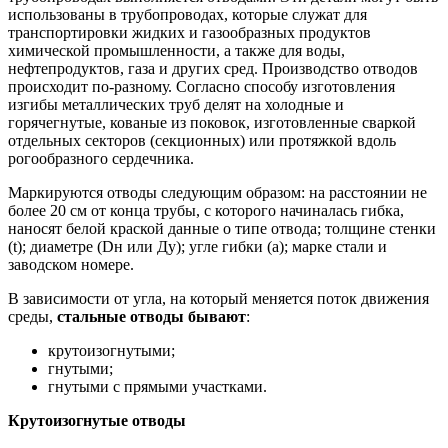
использованы в трубопроводах, которые служат для
транспортировки жидких и газообразных продуктов
химической промышленности, а также для воды,
нефтепродуктов, газа и других сред. Производство отводов
происходит по-разному. Согласно способу изготовления
изгибы металлических труб делят на холодные и
горячегнутые, кованые из поковок, изготовленные сваркой
отдельных секторов (секционных) или протяжкой вдоль
рогообразного сердечника.
Маркируются отводы следующим образом: на расстоянии не
более 20 см от конца трубы, с которого начиналась гибка,
наносят белой краской данные о типе отвода; толщине стенки
(t); диаметре (Dн или Ду); угле гибки (a); марке стали и
заводском номере.
В зависимости от угла, на который меняется поток движения
среды,
стальные отводы бывают
:
крутоизогнутыми;
гнутыми;
гнутыми с прямыми участками.
Крутоизогнутые отводы