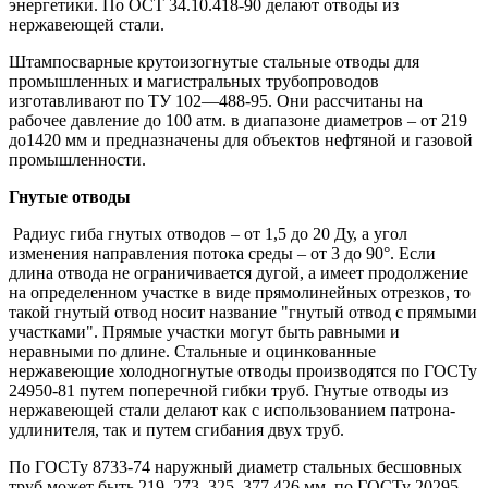
энергетики. По ОСТ 34.10.418-90 делают отводы из
нержавеющей стали.
Штaмпосвaрные крутоизогнутые стальные отводы для
промышленных и магистральных трубопроводов
изготавливают по ТУ 102—488-95. Они рассчитаны нa
рабочее давление до 100 aтм. в диапазоне диаметров – от 219
до1420 мм и предназначены для объектов нефтяной и газовой
промышленности.
Гнутые отводы
Радиус гиба гнутых отводов – от 1,5 до 20 Ду, а угол
изменения направления потока среды – от 3 до 90°. Если
длина отвода не ограничивается дугой, а имеет продолжение
на определенном участке в виде прямолинейных отрезков, то
такой гнутый отвод носит название "гнутый отвод с прямыми
участками". Прямые участки могут быть равными и
неравными по длине. Стальные и оцинкованные
нержавеющие холодногнутые отводы производятся по ГОСТу
24950-81 путем поперечной гибки труб. Гнутые отводы из
нержавеющей стали делают как с использованием патрона-
удлинителя, так и путем сгибания двух труб.
По ГОСТу 8733-74 наружный диаметр стальных бесшовных
труб может быть 219, 273, 325, 377,426 мм, по ГОСТу 20295-