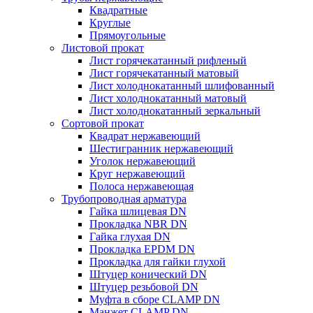
Квадратные
Круглые
Прямоугольные
Листовой прокат
Лист горячекатанный рифленый
Лист горячекатанный матовый
Лист холоднокатанный шлифованный
Лист холоднокатанный матовый
Лист холоднокатанный зеркальный
Сортовой прокат
Квадрат нержавеющий
Шестигранник нержавеющий
Уголок нержавеющий
Круг нержавеющий
Полоса нержавеющая
Трубопроводная арматура
Гайка шлицевая DN
Прокладка NBR DN
Гайка глухая DN
Прокладка EPDM DN
Прокладка для гайки глухой
Штуцер конический DN
Штуцер резьбовой DN
Муфта в сборе CLAMP DN
Манжет CLAMP DN